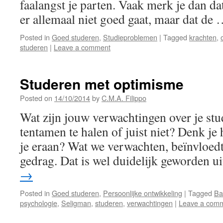
faalangst je parten. Vaak merk je dan da
er allemaal niet goed gaat, maar dat de
Posted in
Goed studeren
,
Studieproblemen
|
Tagged
krachten
,
studeren
|
Leave a comment
Studeren met optimisme
Posted on
14/10/2014
by
C.M.A. Filippo
Wat zijn jouw verwachtingen over je stu
tentamen te halen of juist niet? Denk je 
je eraan? Wat we verwachten, beïnvloedt
gedrag. Dat is wel duidelijk geworden 
→
Posted in
Goed studeren
,
Persoonlijke ontwikkeling
|
Tagged
Ba
psychologie
,
Seligman
,
studeren
,
verwachtingen
|
Leave a com