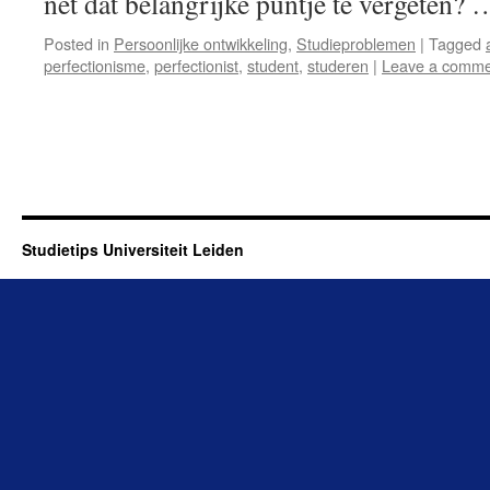
net dat belangrijke puntje te vergeten?
Posted in
Persoonlijke ontwikkeling
,
Studieproblemen
|
Tagged
perfectionisme
,
perfectionist
,
student
,
studeren
|
Leave a comme
Studietips Universiteit Leiden