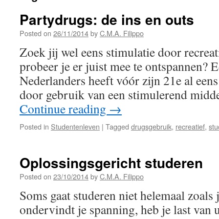
Partydrugs: de ins en outs
Posted on
26/11/2014
by
C.M.A. Filippo
Zoek jij wel eens stimulatie door recrea
probeer je er juist mee te ontspannen? E
Nederlanders heeft vóór zijn 21e al eens
door gebruik van een stimulerend midde
Continue reading
→
Posted in
Studentenleven
|
Tagged
drugsgebruik
,
recreatief
,
stu
Oplossingsgericht studeren
Posted on
23/10/2014
by
C.M.A. Filippo
Soms gaat studeren niet helemaal zoals 
ondervindt je spanning, heb je last van u