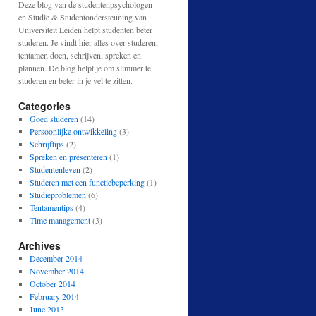
Deze blog van de studentenpsychologen
en Studie & Studentondersteuning van
Universiteit Leiden helpt studenten beter
studeren. Je vindt hier alles over studeren,
tentamen doen, schrijven, spreken en
plannen. De blog helpt je om slimmer te
studeren en beter in je vel te zitten.
Categories
Goed studeren
(14)
Persoonlijke ontwikkeling
(3)
Schrijftips
(2)
Spreken en presenteren
(1)
Studentenleven
(2)
Studeren met een functiebeperking
(1)
Studieproblemen
(6)
Tentamentips
(4)
Time management
(3)
Archives
December 2014
November 2014
October 2014
February 2014
June 2013