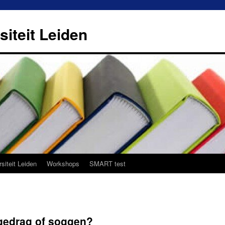
siteit Leiden
siteit Leiden
Workshops
SMART test
elgedrag of soggen?