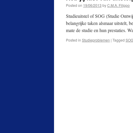
Posted on
19/06/2013
by
C.M.A. Filippo
Studieuitstel of SOG (Studie Ontwi
belangrijke taken alsmaar uitstelt, b
mate de studie en hun prestaties. Wa
Posted in
Studieproblemen
|
Tagged
SO