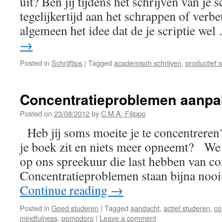
uit? Ben jij tijdens het schrijven van je s
tegelijkertijd aan het schrappen of verbe
algemeen het idee dat de je scriptie we
→
Posted in
Schrijftips
|
Tagged
academisch schrijven
,
productief s
Concentratieproblemen aanp
Posted on
23/08/2012
by
C.M.A. Filippo
Heb jij soms moeite je te concentreren
je boek zit en niets meer opneemt? We 
op ons spreekuur die last hebben van c
Concentratieproblemen staan bijna nooi
Continue reading
→
Posted in
Goed studeren
|
Tagged
aandacht
,
actief studeren
,
co
mindfulness
,
pomodoro
|
Leave a comment