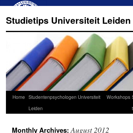
Studietips Universiteit Leiden
Skip
Home
Studentenpsychologen Universiteit
Workshops
to
Leiden
content
August 2012
Monthly Archives: