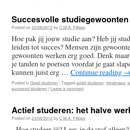
Succesvolle studiegewoonte
Posted on
23/08/2012
by
C.M.A. Filippo
Hoe pak jij jouw studie aan? Heb jij st
leiden tot succes? Mensen zijn gewoon
gewoonten werken erg goed. Denk maar
je tanden te poetsen voordat je gaat sl
kunnen juist erg …
Continue reading
Posted in
Goed studeren
|
Tagged
actief studeren
,
mindmaps
,
s
succesvol studeren
|
Leave a comment
Actief studeren: het halve wer
Posted on
23/08/2012
by
C.M.A. Filippo
Hoe studeer jij? Lees je de stof alleen