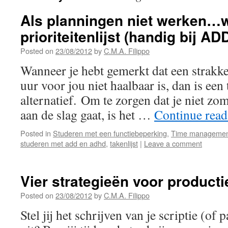
Als planningen niet werken…
prioriteitenlijst (handig bij A
Posted on
23/08/2012
by
C.M.A. Filippo
Wanneer je hebt gemerkt dat een strakke
uur voor jou niet haalbaar is, dan is een
alternatief. Om te zorgen dat je niet zo
aan de slag gaat, is het …
Continue rea
Posted in
Studeren met een functiebeperking
,
Time managemen
studeren met add en adhd
,
takenlijst
|
Leave a comment
Vier strategieën voor producti
Posted on
23/08/2012
by
C.M.A. Filippo
Stel jij het schrijven van je scriptie (of