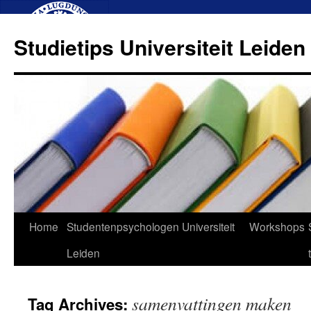
Studietips Universiteit Leiden
Skip
Home
Studentenpsychologen Universiteit
Workshops
to
Leiden
content
samenvattingen maken
Tag Archives: