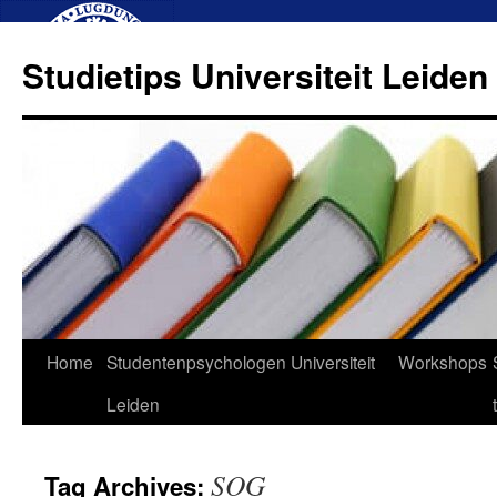
Studietips Universiteit Leiden
Skip
Home
Studentenpsychologen Universiteit
Workshops
to
Leiden
content
SOG
Tag Archives: